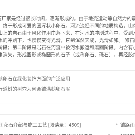
石厂家
是经过很长时间，逐渐形成的。由于地壳运动等自然力的
，终于形成可爱的圆浑状小卵石。河流流经不同的地质构造，山
山上的岩石由于风化作用崩落下来，在河水的冲刷过程中，受到
水的冲刷下，也慢慢变得光滑，直到浑然天成，光滑如卵。 卵
阶段；第二阶段是岩石在河流中被河水搬运和磨圆阶段。内含有
角消失，形成园形或椭圆形的石子（或称卵石、砾石），再经胶
鹅卵石在绿化装饰方面的广泛应用
行道树的树穴为何会铺满鹅卵石呢
行
雨花石介绍与施工工艺
[阅读量：4509]
铺路雨