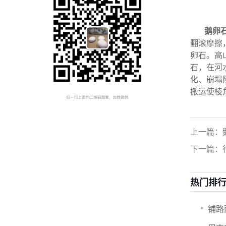
鹅卵
翻滚摩擦
卵石。高
石，在河
化、崩塌
搬运使棱
上一篇：
下一篇：
热门排
铺路