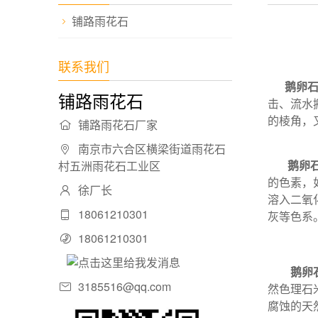
铺路雨花石
联系我们
鹅卵
铺路雨花石
击、流水
的棱角，
铺路雨花石厂家
南京市六合区横梁街道雨花石
鹅卵
村五洲雨花石工业区
的色素，
徐厂长
溶入二氧
18061210301
灰等色系
18061210301
鹅卵
3185516@qq.com
然色理石
腐蚀的天