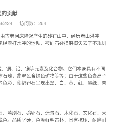
类的贡献
2/24
访问数：254
后由古老河床隆起产生的砂石山中，经历着山洪冲
饱经浪打水冲的运动，被砾石碰撞磨擦失去了不规则
锰、铜、铝、镁等元素及化合物。它们本身具有不同
体石髓，翡翠色含绿色矿物等等；由于这些色素离子
的色彩，使鹅卵石呈现出黑、白、黄、红、墨绿、青
石、喷刷石、鹅卵石、造景石、木化石、文化石、天
脱色。品质坚硬，色泽鲜明古朴，具有抗压、耐磨耐