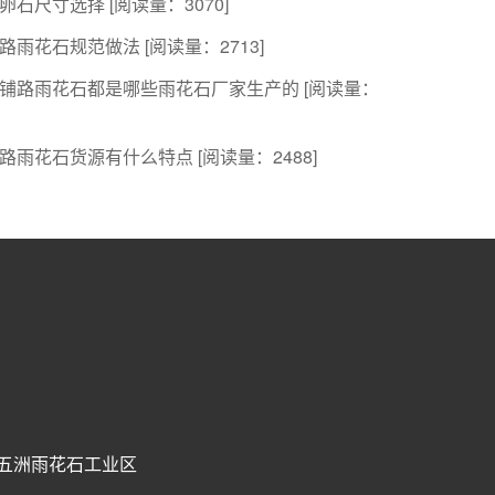
卵石尺寸选择
[阅读量：3070]
路雨花石规范做法
[阅读量：2713]
铺路雨花石都是哪些雨花石厂家生产的
[阅读量：
路雨花石货源有什么特点
[阅读量：2488]
村五洲雨花石工业区