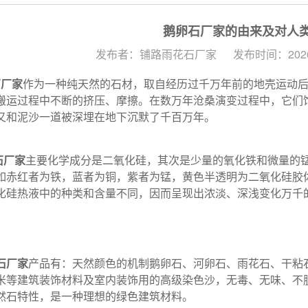
鹅卵石厂家的由来及对人
发布者：铺路雨花石厂家
发布时间：2026/
石厂家
作为一种纯天然的石材，取自经历过千万年前的地壳运动
搬运过程中不断的挤压、摩擦。在数万年沧桑演变过程中，它们
又和泥沙一道被深埋在地下沉默了千百万年。
石厂家
主要化学成分是二氧化硅，其次是少量的氧化铁和微量的
如赤红者为铁，蓝者为铜，紫者为锰，黄色半透明为二氧化硅胶
化硅热液中的种类和含量不同，因而呈现出浓淡、深浅变化万千
。
石厂家
产品有：天然颜色的机制鹅卵石、河卵石、雨花石、干粘
米等建筑装饰材料及室内装饰用的高级染色沙，无毒、无味、不
然石特性，是一种理想的绿色建筑材料。