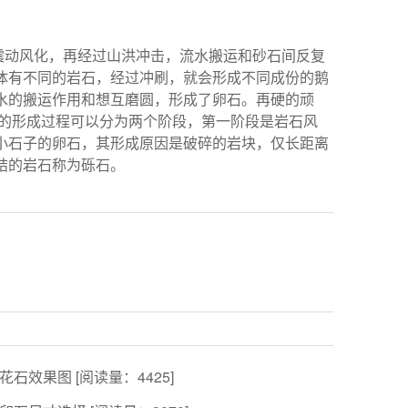
震动风化，再经过山洪冲击，流水搬运和砂石间反复
体有不同的岩石，经过冲刷，就会形成不同成份的鹅
水的搬运作用和想互磨圆，形成了卵石。再硬的顽
石的形成过程可以分为两个阶段，第一阶段是岩石风
小石子的卵石，其形成原因是破碎的岩块，仅长距离
结的岩石称为砾石。
花石效果图
[阅读量：4425]